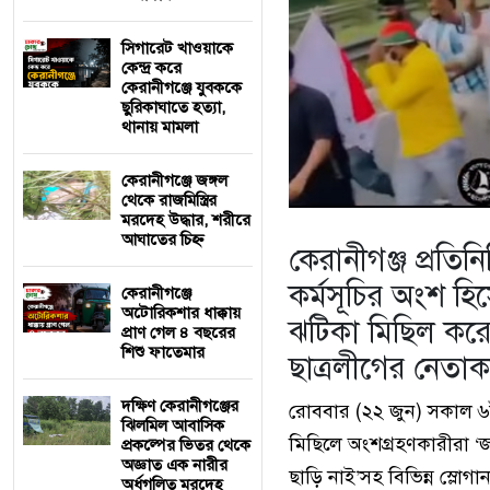
সিগারেট খাওয়াকে
কেন্দ্র করে
কেরানীগঞ্জে যুবককে
ছুরিকাঘাতে হত্যা,
থানায় মামলা
কেরানীগঞ্জে জঙ্গল
থেকে রাজমিস্ত্রির
মরদেহ উদ্ধার, শরীরে
আঘাতের চিহ্ন
কেরানীগঞ্জ প্রতিনি
কর্মসূচির অংশ হিস
কেরানীগঞ্জে
অটোরিকশার ধাক্কায়
ঝটিকা মিছিল করে
প্রাণ গেল ৪ বছরের
শিশু ফাতেমার
ছাত্রলীগের নেতাকর
দক্ষিণ কেরানীগঞ্জের
রোববার (২২ জুন) সকাল ৬টা
ঝিলমিল আবাসিক
মিছিলে অংশগ্রহণকারীরা ‘জ
প্রকল্পের ভিতর থেকে
অজ্ঞাত এক নারীর
ছাড়ি নাই’সহ বিভিন্ন স্লোগা
অর্ধগলিত মরদেহ