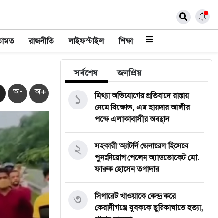
তামত
রাজনীতি
লাইফস্টাইল
শিক্ষা
সর্বশেষ
জনপ্রিয়
অ-
অ+
১
মিথ্যা অভিযোগের প্রতিবাদে রাস্তায়
নেমে বিক্ষোভ, এম হায়দার আলীর
পক্ষে এলাকাবাসীর অবস্থান
২
সহকারী অ্যাটর্নি জেনারেল হিসেবে
পুনঃনিয়োগ পেলেন অ্যাডভোকেট মো.
ফারুক হোসেন তপাদার
৩
সিগারেট খাওয়াকে কেন্দ্র করে
কেরানীগঞ্জে যুবককে ছুরিকাঘাতে হত্যা,