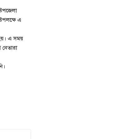
৮
অপহরণের শিকার, র‍্যাবের অভিযানে
জ উপজেলা
উদ্ধার; গ্রেপ্তার ৪
 উপলক্ষে এ
৯
সোহেলের পর ক্রিকেট কোচিংকে বিদায়
ষ হয়। এ সময়
জানালেন কেরানীগঞ্জের আরিফ
সোলাইমান
গ নেতারা
১০
আলুকান্দা স্ট্যান্ড বাজার ফুটবল
নি।
টুর্নামেন্টের শিরোপা জিতল বাক্তার চর
এফসি
১১
কেরানীগঞ্জের সাবেক উপজেলা
চেয়ারম্যান শাহীন আহমেদসহ ৫০
জনের বিরুদ্ধে সন্ত্রাসবিরোধী আইনে
মামলা
১২
রাস্তায় ময়লা ফেলায় শাস্তি, নিজ খরচে