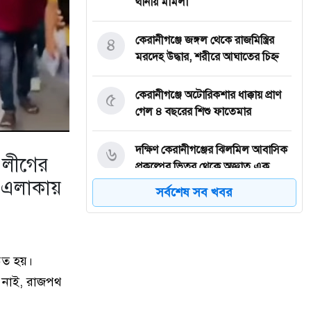
থানায় মামলা
৪
কেরানীগঞ্জে জঙ্গল থেকে রাজমিস্ত্রির
মরদেহ উদ্ধার, শরীরে আঘাতের চিহ্ন
৫
কেরানীগঞ্জে অটোরিকশার ধাক্কায় প্রাণ
গেল ৪ বছরের শিশু ফাতেমার
৬
দক্ষিণ কেরানীগঞ্জের ঝিলমিল আবাসিক
ী লীগের
প্রকল্পের ভিতর থেকে অজ্ঞাত এক
ুর এলাকায়
নারীর অর্ধগলিত মরদেহ উদ্ধার
সর্বশেষ সব খবর
৭
কেরানীগঞ্জে অবৈধ অটোরিকশা
গ্যারেজে ভয়াবহ আগুনে পুড়ে ছাই ৮টি
ঘর ও ৪৩ অটোরিকশা, ক্ষতির পরিমাণ
ঠিত হয়।
কোটি টাকা ছাড়ানোর দাবি
য় নাই, রাজপথ
দ্বিতীয় বিয়ের পাত্রী দেখতে গিয়ে