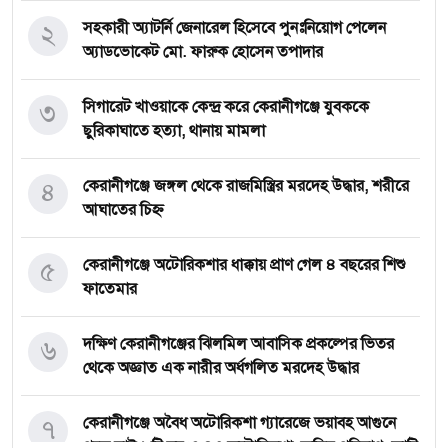
২
সহকারী অ্যাটর্নি জেনারেল হিসেবে পুনঃনিয়োগ পেলেন
অ্যাডভোকেট মো. ফারুক হোসেন তপাদার
৩
সিগারেট খাওয়াকে কেন্দ্র করে কেরানীগঞ্জে যুবককে
ছুরিকাঘাতে হত্যা, থানায় মামলা
৪
কেরানীগঞ্জে জঙ্গল থেকে রাজমিস্ত্রির মরদেহ উদ্ধার, শরীরে
আঘাতের চিহ্ন
৫
কেরানীগঞ্জে অটোরিকশার ধাক্কায় প্রাণ গেল ৪ বছরের শিশু
ফাতেমার
৬
দক্ষিণ কেরানীগঞ্জের ঝিলমিল আবাসিক প্রকল্পের ভিতর
থেকে অজ্ঞাত এক নারীর অর্ধগলিত মরদেহ উদ্ধার
৭
কেরানীগঞ্জে অবৈধ অটোরিকশা গ্যারেজে ভয়াবহ আগুনে
পুড়ে ছাই ৮টি ঘর ও ৪৩ অটোরিকশা, ক্ষতির পরিমাণ কোটি