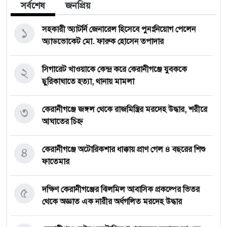
সর্বশেষ
জনপ্রিয়
১
সহকারী অ্যাটর্নি জেনারেল হিসেবে পুনঃনিয়োগ পেলেন
অ্যাডভোকেট মো. ফারুক হোসেন তপাদার
২
সিগারেট খাওয়াকে কেন্দ্র করে কেরানীগঞ্জে যুবককে
ছুরিকাঘাতে হত্যা, থানায় মামলা
৩
কেরানীগঞ্জে জঙ্গল থেকে রাজমিস্ত্রির মরদেহ উদ্ধার, শরীরে
আঘাতের চিহ্ন
৪
কেরানীগঞ্জে অটোরিকশার ধাক্কায় প্রাণ গেল ৪ বছরের শিশু
ফাতেমার
৫
দক্ষিণ কেরানীগঞ্জের ঝিলমিল আবাসিক প্রকল্পের ভিতর
থেকে অজ্ঞাত এক নারীর অর্ধগলিত মরদেহ উদ্ধার