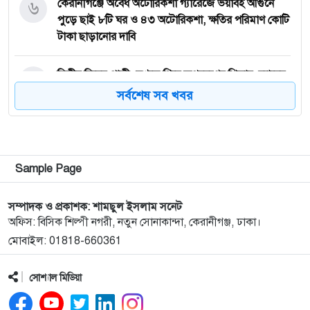
৬
কেরানীগঞ্জে অবৈধ অটোরিকশা গ্যারেজে ভয়াবহ আগুনে
পুড়ে ছাই ৮টি ঘর ও ৪৩ অটোরিকশা, ক্ষতির পরিমাণ কোটি
টাকা ছাড়ানোর দাবি
৭
দ্বিতীয় বিয়ের পাত্রী দেখতে গিয়ে অপহরণের শিকার, র‍্যাবের
অভিযানে উদ্ধার; গ্রেপ্তার ৪
সর্বশেষ সব খবর
৮
সোহেলের পর ক্রিকেট কোচিংকে বিদায় জানালেন
কেরানীগঞ্জের আরিফ সোলাইমান
Sample Page
৯
আলুকান্দা স্ট্যান্ড বাজার ফুটবল টুর্নামেন্টের শিরোপা
জিতল বাক্তার চর এফসি
সম্পাদক ও প্রকাশক: শামছুল ইসলাম সনেট
অফিস: বিসিক শিল্পী নগরী, নতুন সোনাকান্দা, কেরানীগঞ্জ, ঢাকা।
১০
কেরানীগঞ্জের সাবেক উপজেলা চেয়ারম্যান শাহীন
মোবাইল: 01818-660361
আহমেদসহ ৫০ জনের বিরুদ্ধে সন্ত্রাসবিরোধী আইনে মামলা
সোশ্যাল মিডিয়া
১১
রাস্তায় ময়লা ফেলায় শাস্তি, নিজ খরচে স্তুপকৃত ময়লা