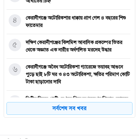
আঘাতের চিহ্ন
৪
কেরানীগঞ্জে অটোরিকশার ধাক্কায় প্রাণ গেল ৪ বছরের শিশু
ফাতেমার
৫
দক্ষিণ কেরানীগঞ্জের ঝিলমিল আবাসিক প্রকল্পের ভিতর
থেকে অজ্ঞাত এক নারীর অর্ধগলিত মরদেহ উদ্ধার
৬
কেরানীগঞ্জে অবৈধ অটোরিকশা গ্যারেজে ভয়াবহ আগুনে
পুড়ে ছাই ৮টি ঘর ও ৪৩ অটোরিকশা, ক্ষতির পরিমাণ কোটি
টাকা ছাড়ানোর দাবি
৭
দ্বিতীয় বিয়ের পাত্রী দেখতে গিয়ে অপহরণের শিকার, র‍্যাবের
অভিযানে উদ্ধার; গ্রেপ্তার ৪
সর্বশেষ সব খবর
৮
সোহেলের পর ক্রিকেট কোচিংকে বিদায় জানালেন
কেরানীগঞ্জের আরিফ সোলাইমান