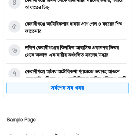
৪
কেরানীগঞ্জে জঙ্গল থেকে রাজমিস্ত্রির মরদেহ উদ্ধার, শরীরে
আঘাতের চিহ্ন
৫
কেরানীগঞ্জে অটোরিকশার ধাক্কায় প্রাণ গেল ৪ বছরের শিশু
ফাতেমার
৬
দক্ষিণ কেরানীগঞ্জের ঝিলমিল আবাসিক প্রকল্পের ভিতর
থেকে অজ্ঞাত এক নারীর অর্ধগলিত মরদেহ উদ্ধার
৭
কেরানীগঞ্জে অবৈধ অটোরিকশা গ্যারেজে ভয়াবহ আগুনে
পুড়ে ছাই ৮টি ঘর ও ৪৩ অটোরিকশা, ক্ষতির পরিমাণ কোটি
টাকা ছাড়ানোর দাবি
সর্বশেষ সব খবর
৮
দ্বিতীয় বিয়ের পাত্রী দেখতে গিয়ে অপহরণের শিকার, র‍্যাবের
অভিযানে উদ্ধার; গ্রেপ্তার ৪
Sample Page
৯
সোহেলের পর ক্রিকেট কোচিংকে বিদায় জানালেন
কেরানীগঞ্জের আরিফ সোলাইমান