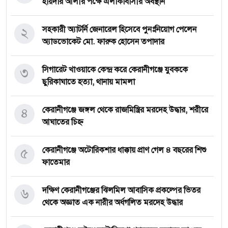
হায়দার আলীর পক্ষে এলাকাবাসীর অবস্থান
২
সহকারী অ্যাটর্নি জেনারেল হিসেবে পুনঃনিয়োগ পেলেন
অ্যাডভোকেট মো. ফারুক হোসেন তপাদার
৩
সিগারেট খাওয়াকে কেন্দ্র করে কেরানীগঞ্জে যুবককে
ছুরিকাঘাতে হত্যা, থানায় মামলা
৪
কেরানীগঞ্জে জঙ্গল থেকে রাজমিস্ত্রির মরদেহ উদ্ধার, শরীরে
আঘাতের চিহ্ন
৫
কেরানীগঞ্জে অটোরিকশার ধাক্কায় প্রাণ গেল ৪ বছরের শিশু
ফাতেমার
৬
দক্ষিণ কেরানীগঞ্জের ঝিলমিল আবাসিক প্রকল্পের ভিতর
থেকে অজ্ঞাত এক নারীর অর্ধগলিত মরদেহ উদ্ধার