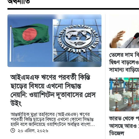
অর্থনীতি
তেলের দাম বি
দ্বিগুণ বাড়ল
সামান্য বাড়িয়েছি
আইএমএফ ঋণের পরবর্তী কিস্তি
ছাড়ের বিষয়ে এখনো সিদ্ধান্ত
নেয়নি: ওয়াশিংটন দূতাবাসের প্রেস
উইং
আন্তর্জাতিক মুদ্রা তহবিলের (আইএমএফ) ঋণের
ভারত থেকে 
পরবর্তী কিস্তি ছাড়ের বিষয়ে এখনো কোনো সিদ্ধান্ত
হয়নি বলে জানিয়েছে ওয়াশিংটনে অবস্থিত বাংলাদেশ
আসছে আরও ১
দূতাবাসের প্রেস…
২০ এপ্রিল, ২০২৬
ডিজেল