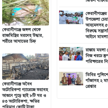
জিতল বাক্তা
কেরানীগঞ্জের
উপজেলা চেয়া
আহমেদসহ ৫
কেরানীগঞ্জে জঙ্গল থেকে
বিরুদ্ধে সন্ত্র
রাজমিস্ত্রির মরদেহ উদ্ধার,
আইনে মামলা
শরীরে আঘাতের চিহ্ন
রাস্তায় ময়লা 
নিজ খরচে স্তু
পরিষ্কারের নির
ডিবির পুলিশ
গাঁজাসহ ২ ম
কেরানীগঞ্জে অবৈধ
গ্রেপ্তার
অটোরিকশা গ্যারেজে ভয়াবহ
আগুনে পুড়ে ছাই ৮টি ঘর ও
৪৩ অটোরিকশা, ক্ষতির
পরিমাণ কোটি টাকা