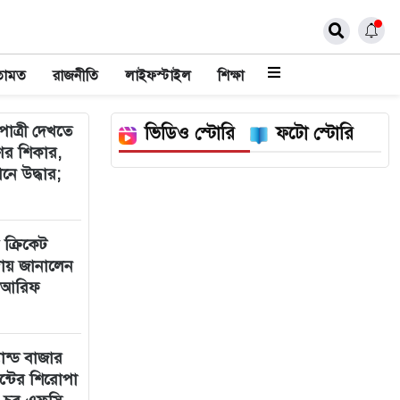
তামত
রাজনীতি
লাইফস্টাইল
শিক্ষা
 পাত্রী দেখতে
ভিডিও স্টোরি
ফটো স্টোরি
ের শিকার,
ানে উদ্ধার;
ক্রিকেট
ায় জানালেন
র আরিফ
যান্ড বাজার
েন্টের শিরোপা