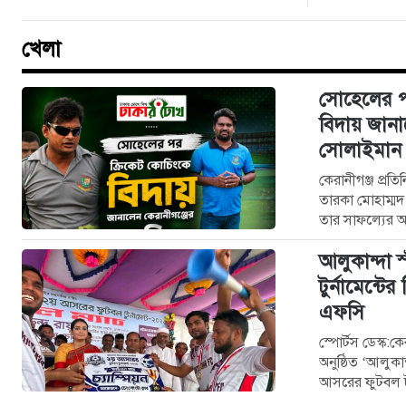
খেলা
সোহেলের প
বিদায় জানা
সোলাইমান
কেরানীগঞ্জ প্রত
তারকা মোহাম্মদ
তার সাফল্যের 
এই জনপদের 
আলুকান্দা স
টুর্নামেন্ট
এফসি
স্পোর্টস ডেস্ক:
অনুষ্ঠিত ‘আলুকা
আসরের ফুটবল টু
উৎসবমুখর পরিব