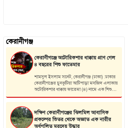
কেরানীগঞ্জ
কেরানীগঞ্জে অটোরিকশার ধাক্কায় প্রাণ গেল
৪ বছরের শিশু ফাতেমার
শামসুল ইসলাম সনেট, কেরানীগঞ্জ (ঢাকা) :ঢাকার
কেরানীগঞ্জের চুনকুটিয়া আটিপাড়া মসজিদ এলাকায়
অটোরিকশার ধাক্কায় ফাতেমা (৪) নামে এক শিশুর
মর্মান্তিক মৃত্যু হয়েছে। শনিবার (১ আগস্ট) সন্ধ্যা
সাড়ে ৬টার দিকে এ দুর্ঘটনা…
দক্ষিণ কেরানীগঞ্জের ঝিলমিল আবাসিক
প্রকল্পের ভিতর থেকে অজ্ঞাত এক নারীর
অর্ধগলিত মরদেহ উদ্ধার