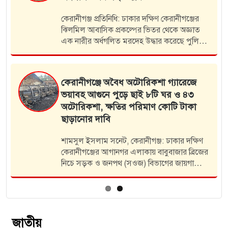
কেরানীগঞ্জ প্রতিনিধি: ঢাকার দক্ষিণ কেরানীগঞ্জের
ঝিলমিল আবাসিক প্রকল্পের ভিতর থেকে অজ্ঞাত
এক নারীর অর্ধগলিত মরদেহ উদ্ধার করেছে পুলিশ।
ইতিমধ্যে মরদেহটির নাম পরিচয় শনাক্তের জন্য
পুলিশ ব্যুর‍ো অব ইনভেস্টিগেশন (পিবিআই) ও…
কেরানীগঞ্জে অবৈধ অটোরিকশা গ্যারেজে
ভয়াবহ আগুনে পুড়ে ছাই ৮টি ঘর ও ৪৩
অটোরিকশা, ক্ষতির পরিমাণ কোটি টাকা
ছাড়ানোর দাবি
শামসুল ইসলাম সনেট, কেরানীগঞ্জ: ঢাকার দক্ষিণ
কেরানীগঞ্জের আগানগর এলাকায় বাবুবাজার ব্রিজের
…
নিচে সড়ক ও জনপথ (সওজ) বিভাগের জায়গা
দখল করে গড়ে ওঠা একটি অবৈধ অটোরিকশা
গ্যারেজে ভয়াবহ অগ্নিকাণ্ডের ঘটনা ঘটেছে।…
জাতীয়