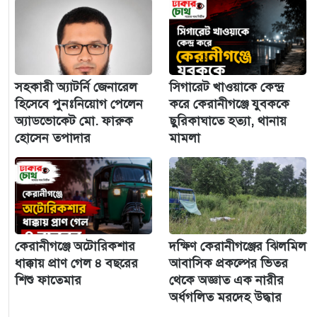
সহকারী অ্যাটর্নি জেনারেল
সিগারেট খাওয়াকে কেন্দ্র
হিসেবে পুনঃনিয়োগ পেলেন
করে কেরানীগঞ্জে যুবককে
অ্যাডভোকেট মো. ফারুক
ছুরিকাঘাতে হত্যা, থানায়
হোসেন তপাদার
মামলা
কেরানীগঞ্জে অটোরিকশার
দক্ষিণ কেরানীগঞ্জের ঝিলমিল
ধাক্কায় প্রাণ গেল ৪ বছরের
আবাসিক প্রকল্পের ভিতর
শিশু ফাতেমার
থেকে অজ্ঞাত এক নারীর
অর্ধগলিত মরদেহ উদ্ধার