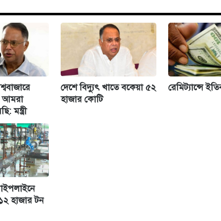
শ্ববাজারে
দেশে বিদ্যুৎ খাতে বকেয়া ৫২
রেমিট্যান্সে ইত
েও আমরা
হাজার কোটি
: মন্ত্রী
পাইপলাইনে
২ হাজার টন