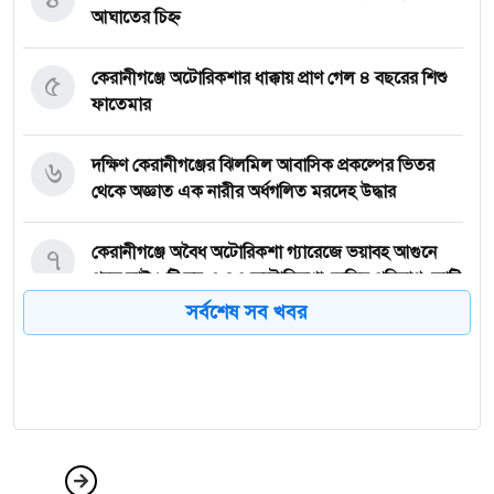
আঘাতের চিহ্ন
৫
কেরানীগঞ্জে অটোরিকশার ধাক্কায় প্রাণ গেল ৪ বছরের শিশু
ফাতেমার
৬
দক্ষিণ কেরানীগঞ্জের ঝিলমিল আবাসিক প্রকল্পের ভিতর
থেকে অজ্ঞাত এক নারীর অর্ধগলিত মরদেহ উদ্ধার
৭
কেরানীগঞ্জে অবৈধ অটোরিকশা গ্যারেজে ভয়াবহ আগুনে
পুড়ে ছাই ৮টি ঘর ও ৪৩ অটোরিকশা, ক্ষতির পরিমাণ কোটি
টাকা ছাড়ানোর দাবি
সর্বশেষ সব খবর
৮
দ্বিতীয় বিয়ের পাত্রী দেখতে গিয়ে অপহরণের শিকার, র‍্যাবের
অভিযানে উদ্ধার; গ্রেপ্তার ৪
৯
সোহেলের পর ক্রিকেট কোচিংকে বিদায় জানালেন
কেরানীগঞ্জের আরিফ সোলাইমান