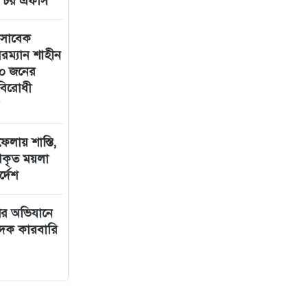
র চর এফসি
 সাবেক
রম্যান শাহীন
০ জনের
াসবিরোধী
ফেলায় শাস্তি,
পকৃত ময়লা
্দেশ
ের অভিযানে
াদক কারবারি