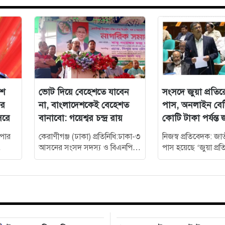
িশ
ভোট দিয়ে বেহেশতে যাবেন
সংসদে জুয়া প্রত
উর
না, বাংলাদেশকেই বেহেশত
পাস, অনলাইন বেটি
সরে
বানাবো: গয়েশ্বর চন্দ্র রায়
কোটি টাকা পর্যন্ত
ুপার
কেরাণীগঞ্জ (ঢাকা) প্রতিনিধি:ঢাকা-৩
নিজস্ব প্রতিবেদক: জ
আসনের সংসদ সদস্য ও বিএনপির
পাস হয়েছে ‘জুয়া প্
স্থায়ী কমিটির সদস্য গয়েশ্বর চন্দ্র
২০২৬’। এর মাধ্যমে 
রায় বলেছেন, “ভোট দিয়ে বেহেশতে
বছরের পুরোনো ‘দ্য 
যাবেন না,…
গ্যাম্বলিং অ্যাক্ট…