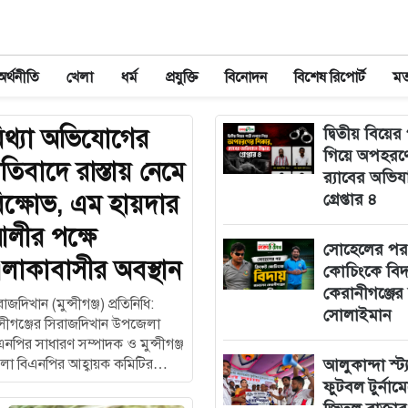
অর্থনীতি
খেলা
ধর্ম
প্রযুক্তি
বিনোদন
বিশেষ রিপোর্ট
ম
িথ্যা অভিযোগের
দ্বিতীয় বিয়ের
গিয়ে অপহরণ
্রতিবাদে রাস্তায় নেমে
র‍্যাবের অভিয
িক্ষোভ, এম হায়দার
গ্রেপ্তার ৪
লীর পক্ষে
সোহেলের পর 
লাকাবাসীর অবস্থান
কোচিংকে বিদ
কেরানীগঞ্জে
াজদিখান (মুন্সীগঞ্জ) প্রতিনিধি:
সোলাইমান
ন্সীগঞ্জের সিরাজদিখান উপজেলা
এনপির সাধারণ সম্পাদক ও মুন্সীগঞ্জ
লা বিএনপির আহ্বায়ক কমিটির
আলুকান্দা স্ট্
স্য এম. হায়দার আলীর বিরুদ্ধে…
ফুটবল টুর্নাম